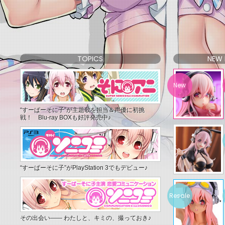
TOPICS
NEW 
“すーぱーそに子”が主題歌を担当＆声優に初挑
戦！ Blu-ray BOXも好評発売中♪
“すーぱーそに子”がPlayStation 3でもデビュー♪
その出会い—— わたしと、キミの、撮っておき♪