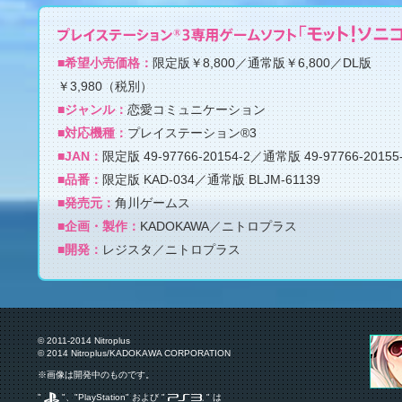
■希望小売価格
限定版￥8,800／通常版￥6,800／DL版
￥3,980（税別）
■ジャンル
恋愛コミュニケーション
■対応機種
プレイステーション®3
■JAN
限定版 49-97766-20154-2／通常版 49-97766-20155
■品番
限定版 KAD-034／通常版 BLJM-61139
■発売元
角川ゲームス
■企画・製作
KADOKAWA／ニトロプラス
■開発
レジスタ／ニトロプラス
© 2011-2014 Nitroplus
© 2014 Nitroplus/KADOKAWA CORPORATION
※画像は開発中のものです。
"
"、"PlayStation" および "
" は