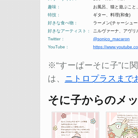
趣味
お風呂、猫と遊ぶこと
特技
ギター、料理(和食)
好きな食べ物
ラーメン(チャーシュー
好きなアーティスト
ニルヴァーナ、アヴリ
Twitter
@sonico_macaron
YouTube
https://www.youtube
※“すーぱーそに子”に
は、
ニトロプラスまで
そに子からのメ