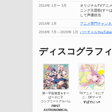
2014年 1月〜 3月
オリジナルTVアニ
ニング主題歌(すー
して声優担当
2014年 1月
アニメ専門チャンネル
2018年 7月～2020年 1月
バーチャルYouTube
ディスコグラフ
第一宇宙速度＆すー
TVアニメ「そにア
ぱーそに子
ニ」OPテーマ
コンプリートアルバム
すぱそにっ♥
FIRST
ASTRONOMICAL