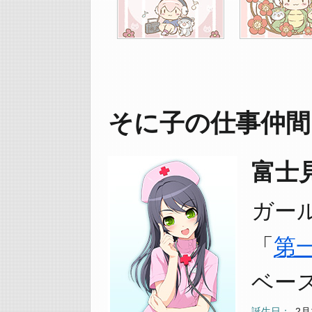
そに子の仕事仲間
富士見鈴
ガー
「
第
ベー
誕生日
2月