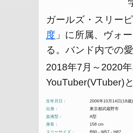
ガールズ・スリー
度
」に所属、ヴォー
る。バンド内での
2018年7月～20
YouTuber(VTub
生年月日
2006年10月14日(18歳)
出身
東京都武蔵野市
血液型
A型
身長
158 cm
スリーサイズ
B90 - W57 - H87