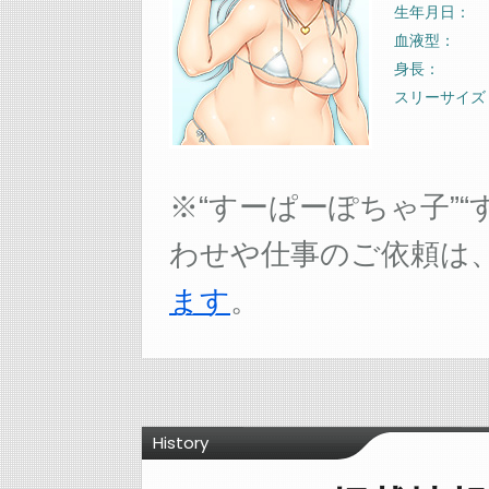
生年月日
血液型
身長
スリーサイズ
※“すーぱーぽちゃ子”
わせや仕事のご依頼は
ます
。
History