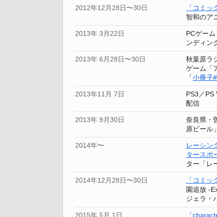
2012年12月28日〜30日
「コミッ
智和のア
2013年 3月22日
PCゲーム
ンディン
2013年 6月28日〜30日
秋葉原ラ
ゲーム「ア
「
小冊子#
2013年11月 7日
PS3／PS
配信
2013年 9月30日
奈良県・
原ビール
2014年〜
レーシング
タースポ
ター「レ
2014年12月28日〜30日
「コミッ
園追放 -E
ジェラ・
2015年 5月 1日
「chara