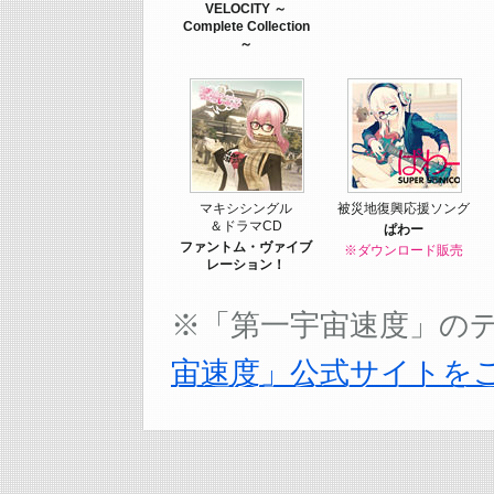
VELOCITY ～
Complete Collection
～
マキシシングル
被災地復興応援ソング
＆ドラマCD
ぱわー
ファントム・ヴァイブ
※ダウンロード販売
レーション！
※「第一宇宙速度」の
宙速度」公式サイトを