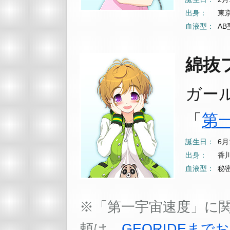
出身
東
血液型
AB
綿抜フウ
ガー
「
第
誕生日
6月
出身
香
血液型
秘
※「第一宇宙速度」に
頼は、
GEORIDEま