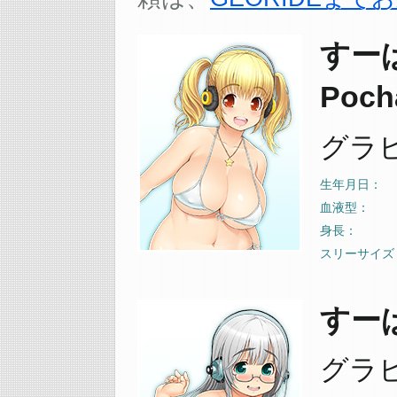
すーぱ
Poch
グラ
生年月日
血液型
身長
スリーサイズ
すーぱ
グラ