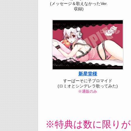
(メッセージ＆歌えなかったVer.
収録)
新星堂様
すーぱーそに子ブロマイド
(ロミオとシンデレラ歌ってみた)
※通販のみ
特典は数に限り