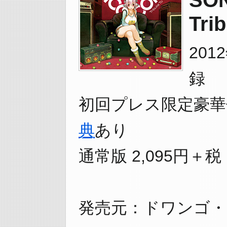
Tri
201
録
初回プレス限定豪華仕
典
あり
通常版 2,095円＋税
発売元：ドワンゴ