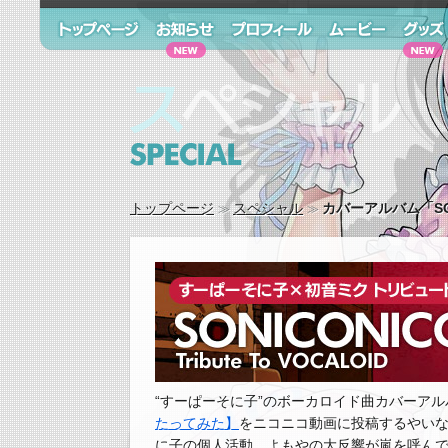
トップページ
お知らせ
プロフィール
ムービー
グッズ
スペシャル Special
トップページ
スペシャル
カバーアルバム「SONIC
“すーぱーそに子”のボーカロイド曲カバーアルバムが登場
たってみた】
をニコニコ動画に投稿するやいな
に子の個人活動。よもやの大反響が嵐を呼んで