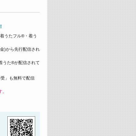
！
が着うたフル®・着う
(金)から先行配信され
着うた®が配信されて
待受」も無料で配信
す。