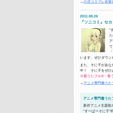
公式コスプレ衣装通
2011.08.26
『ソニコミ』セカ
“
た
ア
て
「
います。ぜひダウン
また、そに子があな
中！ そに子をぜひ
※着うたフル®・着う
アニメ専門着うた
アニメ専門着うた
新作アニメ主題歌
“すーぱーそに子