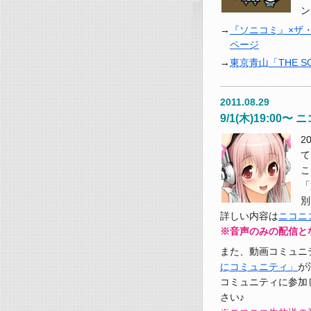
ン
『ソニコミ』×ザ
ページ
東京青山「THE SO
2011.08.29
9/1(木)19:
2
て
こ
「
別
詳しい内容は
ニコニ
※音声のみの配信と
また、動画コミュニ
にコミュニティ」
が
コミュニティに参加
さい♪