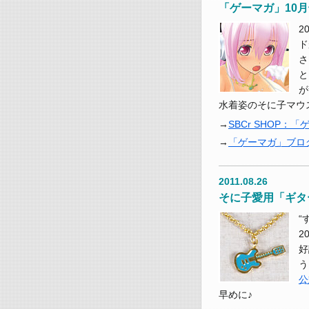
「ゲーマガ」10
2
ド
さ
と
が
水着姿のそに子マウ
SBCr SHOP：
「ゲーマガ」ブロ
2011.08.26
そに子愛用「ギタ
“
2
好
う
公
早めに♪