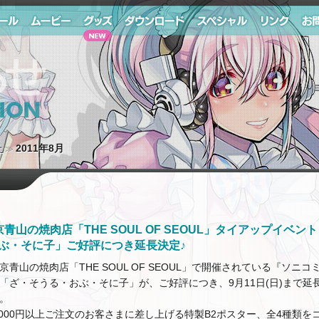
ール
ムービー
グッズ
ダウンロード
スペシャル
リンク
お問
せ
2011年8月
青山の焼肉店「THE SOUL OF SEOUL」タイアップイベント
ぶ・そに子」ご好評につき延長決定♪
京青山の焼肉店「THE SOUL OF SEOUL」で開催されている『ソニ
「ざ・そうる・おぶ・そに子」が、ご好評につき、9月11日(日)まで延
。
,000円以上ご注文のお客さまに差し上げる特製B2ポスター、全4種類