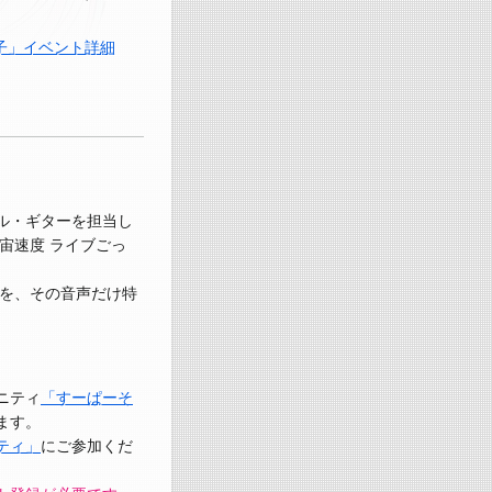
子」イベント詳細
ーカル・ギターを担当し
宙速度 ライブごっ
を、その音声だけ特
ニティ
「すーぱーそ
ます。
ティ」
にご参加くだ