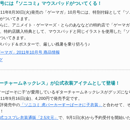
月号には『ソニコミ』マウスパッドがついてくる！
011年8月30日(火)発売の「ゲーマガ」10月号には、特別付録として『
がついてきます。
らに、アニメイト・ゲーマーズ・とらのあななどの特約店で「ゲーマガ
、特約店購入特典として、マウスパッドと同じイラストを使用した『ソ
ついてきます。
スパッド＆ポスターで、厳しい残暑を乗り切ろう♪
「ゲーマガ」2011年10月号 商品情報
グ
ーチャームネックレス」が公式衣装アイテムとして登場！
すーぱーそに子”が愛用しているギターチャームネックレスがグッズにな
011年9月16日(金)、4,200円で発売予定です。
評発売中の
「ソニコミ 虎パーカーすーぱーそに子衣装」
と合わせて、
！
式コスプレ衣装通販「2.5次元」
で、9月1日(水)から予約受付を開始い