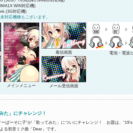
CDMA1X WIN対応機)
ank (3G対応機)
部未対応機種もございます。
着信画面
電池・電波
メインメニュー
メール受信画面
みた」にチャレンジ！
すーぱーそに子”が「歌ってみた」についにチャレンジ！ お題は、“19's Soun
よる初音ミク曲「Dear」です。