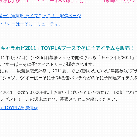
視聴およびニコニコミュニティへの参加には、ニコニコ動画のアカウン
第一宇宙速度 ライブごっこ！」配信ページ
ィ「すーぱーそにコミュニティ」
(日)「キャラホビ2011」TOYPLAブースでそに子アイテムを販売！
011年8月27日(土)〜28(日)幕張メッセで開催される「キャラホビ2011」
、“すーぱーそに子”タペストリーが販売されます。
にも、「秋葉原電気外祭り 2011夏」でご好評いただいた“津路参汰”
Tシャツ」や“すーぱーそに子”ゆる缶バッチなどのそに子関連アイテム
2011」会場で3,000円以上お買い上げいただいた方には、1会計ごとに
プレゼント！ この週末はぜひ、幕張メッセにお越しください♪
」TOYPLA出展情報