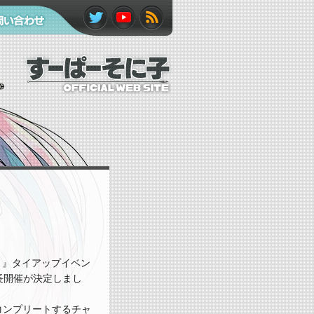
Twitte
YouTu
RSS
い合わせ
r
be
フィ
ード
コミ』タイアップイベン
長開催が決定しまし
をコンプリートするチャ