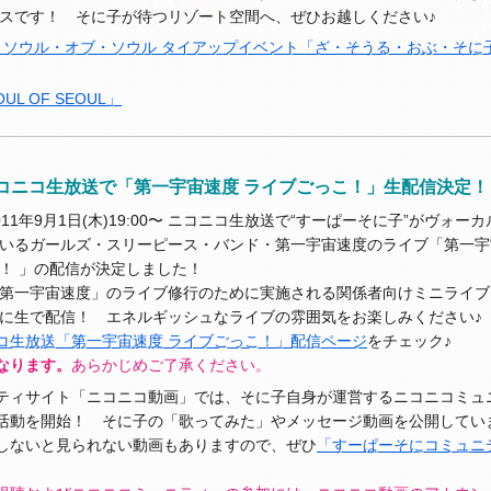
スです！ そに子が待つリゾート空間へ、ぜひお越しください♪
・ソウル・オブ・ソウル タイアップイベント「ざ・そうる・おぶ・そに
UL OF SEOUL」
00〜 ニコニコ生放送で「第一宇宙速度 ライブごっこ！」生配信決定！
011年9月1日(木)19:00〜 ニコニコ生放送で“すーぱーそに子”がヴォ
いるガールズ・スリーピース・バンド・第一宇宙速度のライブ「第一宇
！ 」の配信が決定しました！
第一宇宙速度」のライブ修行のために実施される関係者向けミニライブ
に生で配信！ エネルギッシュなライブの雰囲気をお楽しみください♪
コ生放送「第一宇宙速度 ライブごっこ！」配信ページ
をチェック♪
なります。
あらかじめご了承ください。
ティサイト「ニコニコ動画」では、そに子自身が運営するニコニコミュ
活動を開始！ そに子の「歌ってみた」やメッセージ動画を公開してい
しないと見られない動画もありますので、ぜひ
「すーぱーそにコミュニ