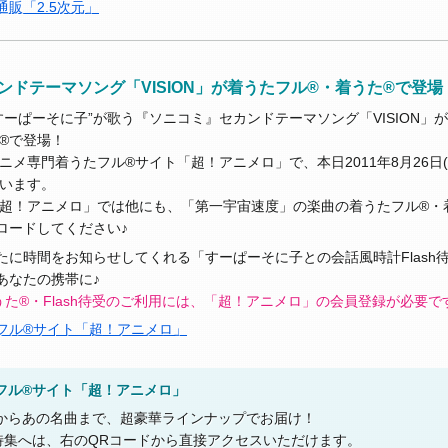
販「2.5次元」
ンドテーマソング「VISION」が着うたフル®・着うた®で登場
すーぱーそに子”が歌う『ソニコミ』セカンドテーマソング「VISION」
®で登場！
ニメ専門着うたフル®サイト「超！アニメロ」で、本日2011年8月26日
います。
超！アニメロ」では他にも、「第一宇宙速度」の楽曲の着うたフル®・
ロードしてください♪
たに時間をお知らせしてくれる「すーぱーそに子との会話風時計Flash
あなたの携帯に♪
た®・Flash待受のご利用には、「超！アニメロ」の会員登録が必要で
フル®サイト「超！アニメロ」
フル®サイト「超！アニメロ」
からあの名曲まで、超豪華ラインナップでお届け！
”特集へは、右のQRコードから直接アクセスいただけます。