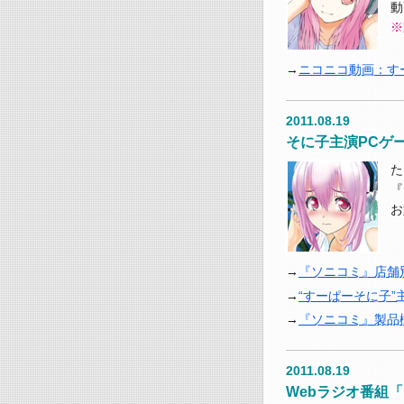
動
※
ニコニコ動画：す
2011.08.19
そに子主演PCゲ
た
『
お
『ソニコミ』店舗
“すーぱーそに子”
『ソニコミ』製品
2011.08.19
Webラジオ番組