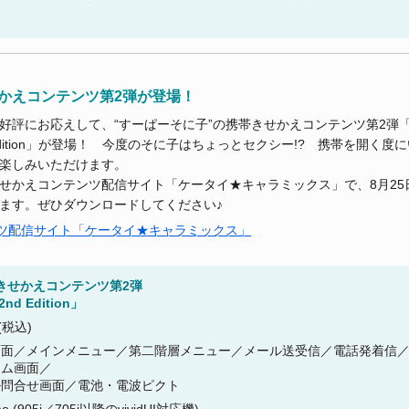
かえコンテンツ第2弾が登場！
好評にお応えして、“すーぱーそに子”の携帯きせかえコンテンツ第2弾「
dition」が登場！ 今度のそに子はちょっとセクシー!? 携帯を開く度
楽しみいただけます。
せかえコンテンツ配信サイト「ケータイ★キャラミックス」で、8月25日
ます。ぜひダウンロードしてください♪
ツ配信サイト「ケータイ★キャラミックス」
きせかえコンテンツ第2弾
d Edition」
(税込)
画面／メインメニュー／第二階層メニュー／メール送受信／電話発着信
ーム画面／
ル問合せ画面／電池・電波ピクト
mo (905i／705i以降のvividUI対応機)