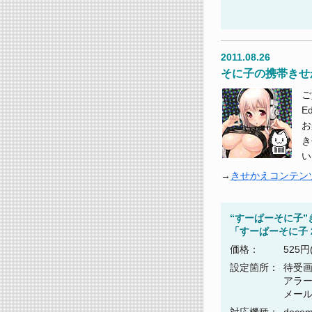
2011.08.26
そに子の携帯きせ
ご
E
お
き
い
きせかえコンテン
“すーぱーそに子”
「すーぱーそに子 2n
価格：
525円
設定箇所：
待受
アラ
メー
対応機種：
doco