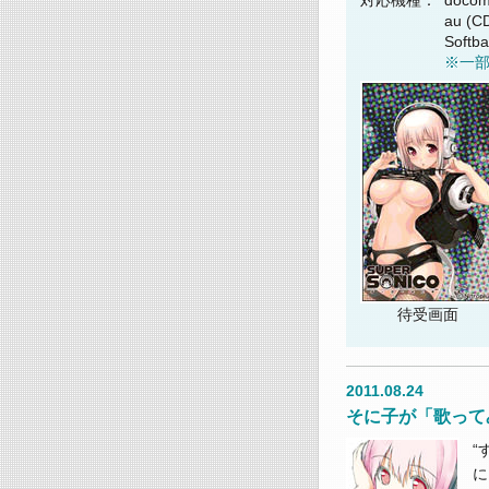
au (
Softb
※一
待受画面
2011.08.24
そに子が「歌って
“
に