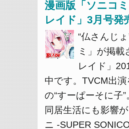
漫画版「ソニコミ
レイド」3月号発
“仏さんじ
ミ」が掲載
レイド」20
中です。TVCM出
の“すーぱーそに子”
同居生活にも影響が
ニ -SUPER SONIC