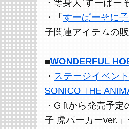
・等身大“すーぱー
・「
すーぱーそに子
子関連アイテムの販
■
WONDERFUL HOBB
・
ステージイベント「
SONICO THE ANIM
・Giftから発売予
子 虎パーカーver