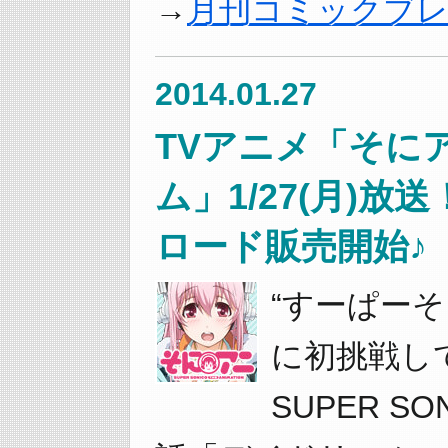
月刊コミックブ
2014.01.27
TVアニメ「そに
ム」1/27(月)
ロード販売開始♪
“すーぱー
に初挑戦して
SUPER SO