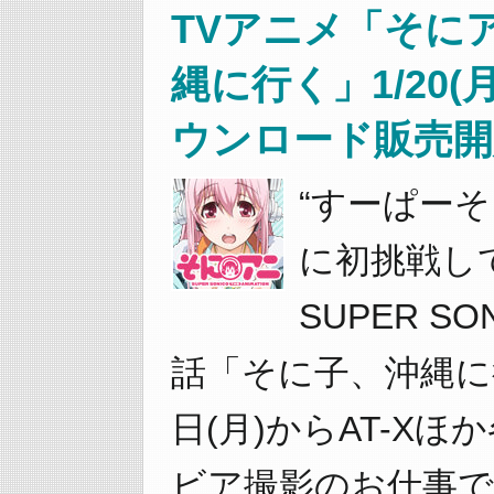
TVアニメ「そに
縄に行く」1/20
ウンロード販売開
“すーぱー
に初挑戦して
SUPER SO
話「そに子、沖縄に行
日(月)からAT-X
ビア撮影のお仕事