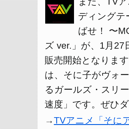
また、TV
ディングテ
ばせ！ 〜MO
ズ ver.」が、1月
販売開始となります
は、そに子がヴォ
るガールズ・スリー
速度」です。ぜひダ
TVアニメ「そに