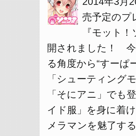
2014年3
売予定のプ
『モット！
開されました！ 
る角度から“すーぱ
「シューティングモ
「そにアニ」でも
イド服」を身に着
メラマンを魅了する