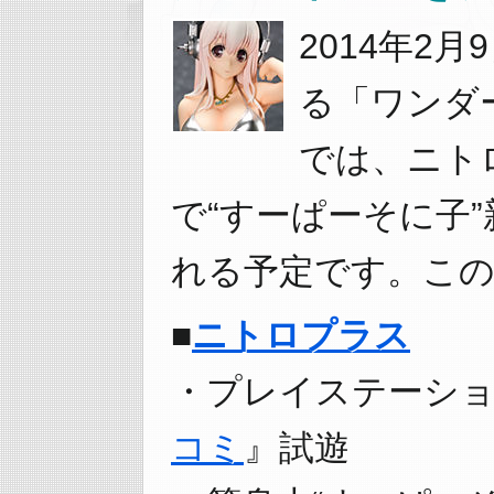
2014年2
る「ワンダー
では、ニト
で“すーぱーそに子
れる予定です。この
■
ニトロプラス
・プレイステーショ
コミ
』試遊