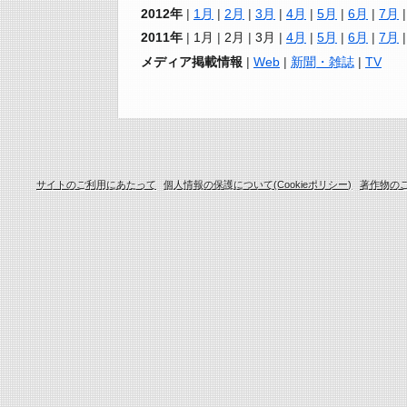
2012年
1月
2月
3月
4月
5月
6月
7月
2011年
1月
2月
3月
4月
5月
6月
7月
メディア掲載情報
Web
新聞・雑誌
TV
サイトのご利用にあたって
個人情報の保護について(Cookieポリシー)
著作物の