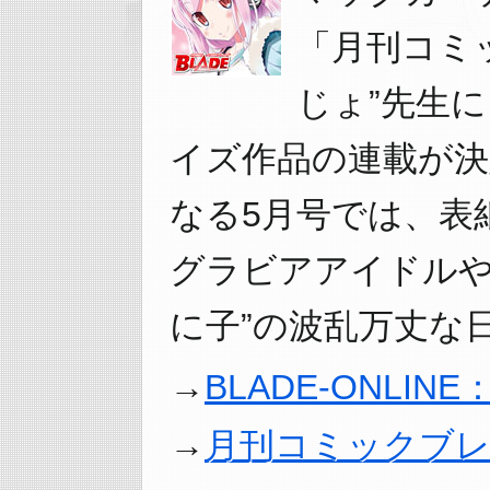
「月刊コミ
じょ”先生
イズ作品の連載が決
なる5月号では、表
グラビアアイドルや
に子”の波乱万丈な
BLADE-ONLI
月刊コミックブ