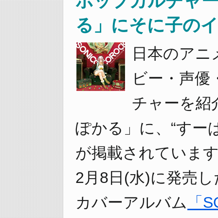
ポップカルチャ
る」にそに子のイ
日本のアニ
ビー・声優
チャーを紹
ぽかる」に、“すー
が掲載されていま
2月8日(水)に発
カバーアルバム
「SO