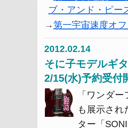
ブ・アンド・ピー
第一宇宙速度オフ
2012.02.14
そに子モデルギター「
2/15(水)予約受
「ワンダーフ
も展示され
ター「SON