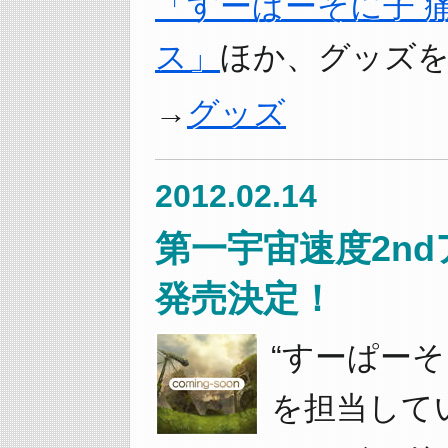
「すーぱーそに子 
ス」
ほか、グッズ
グッズ
2012.02.14
第一宇宙速度2n
発売決定！
“すーぱー
を担当して