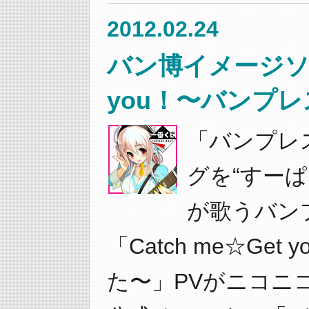
2012.02.24
バン博イメージソング
you！〜バンプ
「バンプレ
グを“すー
が歌うバン
「Catch me☆Ge
た〜」PVがニコニ