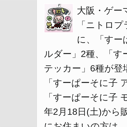
大阪・ゲー
「ニトロプラ
に、「すー
ルダー」2種、「す
テッカー」6種が登
「すーぱーそに子 
「すーぱーそに子 モ
年2月18日(土)か
にお住まいの方は、