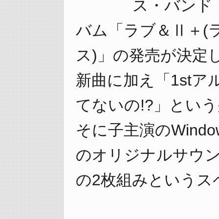
ス・バンド
バム「ラブ＆Ⅱ＋(
ス)」の発売が決定
新曲に加え「1st
てないの!?」という
そに子主演のWind
のオリジナルサウン
の2枚組みというス