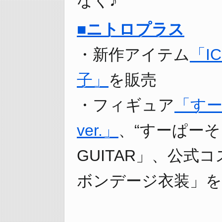
なく♪
■ニトロプラス
・新作アイテム
「I
子」
を販売
・フィギュア
「すー
ver.」
、“すーぱーそ
GUITAR」、公式
ボンデージ衣装」を