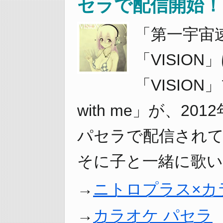
セラで配信開始！
「第一宇宙速
「VISIO
「VISION
with me」が、20
パセラで配信され
そに子と一緒に歌い
ニトロプラス×カ
カラオケ パセラ