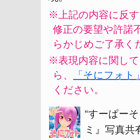
上記の内容に反す
修正の要望や許諾
らかじめご了承く
表現内容に関して
ら、
「そにフォト
ください。
“すーぱーそ
ミ』写真共