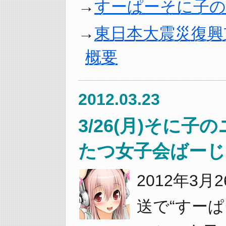
すーぱーそに子の
東日本大震災復興
概要
2012.03.23
3/26(月)そに
たつ女子会ばーじ
2012年3月
送で“すー