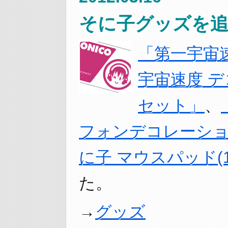
そに子グッズを追
「第一宇宙
宇宙速度 
セット」
、
フォンデコレーシ
に子 マウスパッド(
た。
グッズ