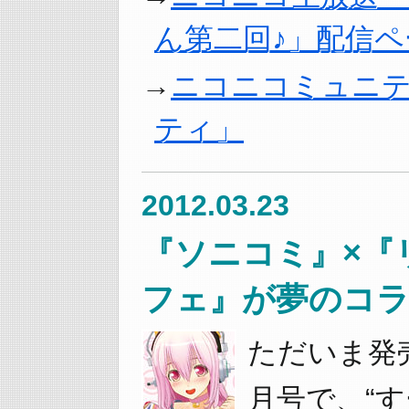
ん第二回♪」配信ペ
ニコニコミュニ
ティ」
2012.03.23
『ソニコミ』×『
フェ』が夢のコ
ただいま発
月号で、“す