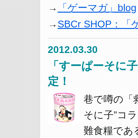
「ゲーマガ」blog
SBCr SHOP
2012.03.30
「すーぱーそに子
定！
巷で噂の「
そに子”コ
難食糧であ