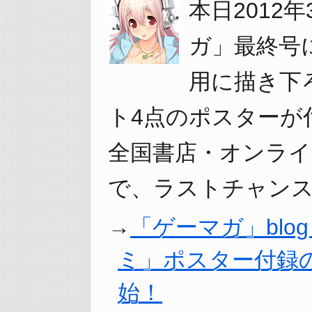
本日2012
ガ」最終号
用に描き下
ト4点のポスターが
全国書店・オンラ
で、ラストチャンス
「ゲーマガ」bl
ミ」ポスター付録の
始！