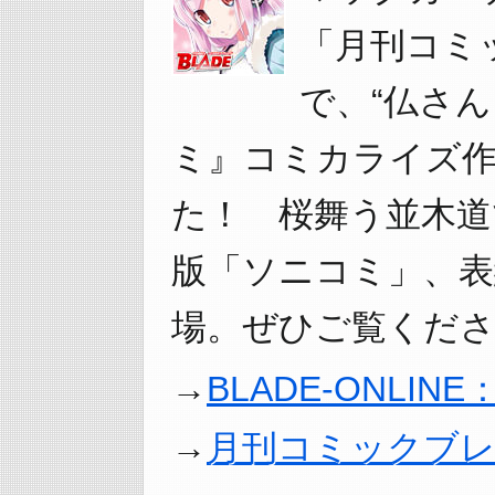
「月刊コミッ
で、“仏さ
ミ』コミカライズ
た！ 桜舞う並木道
版「ソニコミ」、表
場。ぜひご覧くださ
BLADE-ONLI
月刊コミックブ