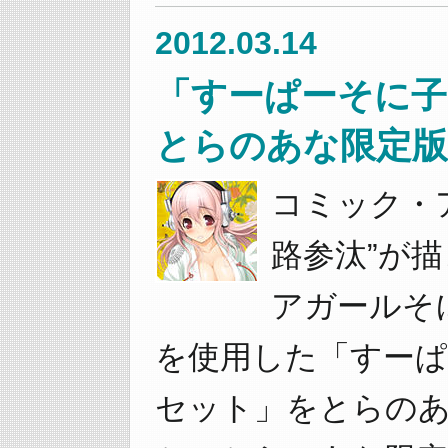
2012.03.14
「すーぱーそに子
とらのあな限定版
コミック・
路参汰”が
アガールそ
を使用した「すーぱ
セット」をとらの