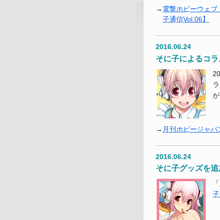
電撃ホビーウェブ
子通信Vol.06】
2016.06.24
そに子によるコラ
2
ラ
が
月刊ホビージャパ
2016.06.24
そに子グッズを追
「
子