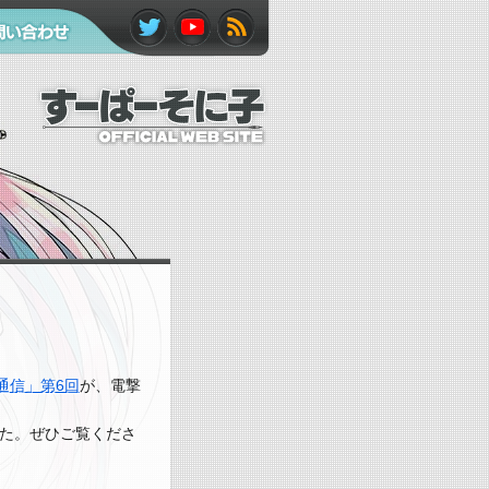
Twitte
YouTu
RSS
い合わせ
r
be
フィ
ード
通信」第6回
が、電撃
た。ぜひご覧くださ