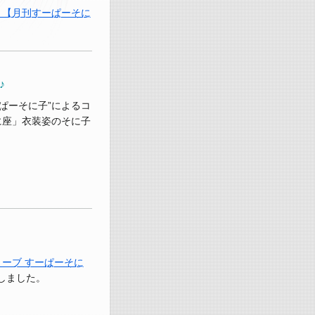
？【月刊すーぱーそに
♪
ーぱーそに子”によるコ
に座」衣装姿のそに子
ーブ すーぱーそに
しました。