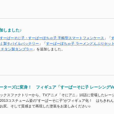
加しました♪
すーぱーそに子・すーぱーぽちゃ子 手帳型スマートフォンケース
」「
ミ製モバイルバッテリー
」「
すーぱーぽちゃ子 ラーメンどんぶりセッ
 チタン製タンブラー
」を追加しました。
ターズに変身！ フィギュア「すーぱーそに子 レーシングVer
ックスファクトリーから、TVアニメ「そにアニ」10話に登場したレー
2013コスチューム姿の“すーぱーそに子”がフィギュア化！ はちきれ
お尻、そして質感まで再現した塗装をお楽しみください♪