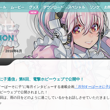
ール
ムービー
グッズ
ダウンロード
スペシャル
リンク
お問
せ
2016年6月
に子通信」第6回、電撃ホビーウェブで公開中！
すーぱーそに子”に毎月インタビューする連載企画
「月刊すーぱーそに子
ビーウェブで公開されました！
回は、雨の日をどのように過ごしているかをお話しさせていただきまし
♪