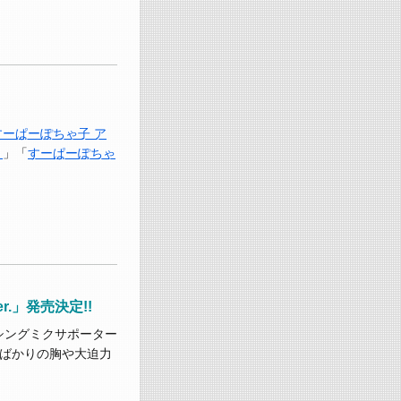
すーぱーぽちゃ子 ア
ト
」「
すーぱーぽちゃ
.」発売決定!!
シングミクサポーター
んばかりの胸や大迫力