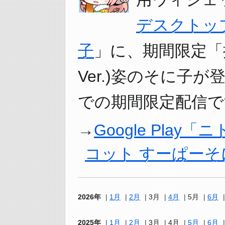
デスクトッ
子
」に、期間限定「振
Ver.)姿のそに子が登
での期間限定配信で
Google Pla
コット すーぱーそ
2026年
1月
2月
3月
4月
5月
6月
2025年
1月
2月
3月
4月
5月
6月