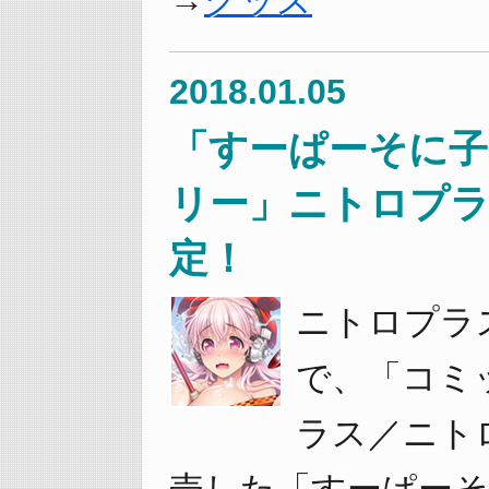
グッズ
2018.01.05
「すーぱーそに子 
リー」ニトロプラ
定！
ニトロプラ
で、「コミ
ラス／ニト
売した「すーぱーそに