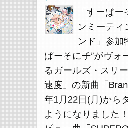
「すーぱーそに子
ンミーティン
ンド」参加
ぱーそに子”がヴォ
るガールズ・スリー
速度」の新曲「Brand
年1月22日(月)か
ようになりました！