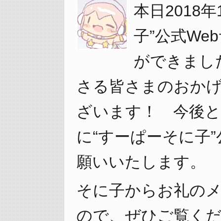
本日2018年
子”公式We
ができまし
さる皆さまのおか
ざいます！ 今後と
に“すーぱーそに子
願いいたします。
そに子からお礼の
ので、ぜひご覧くだ