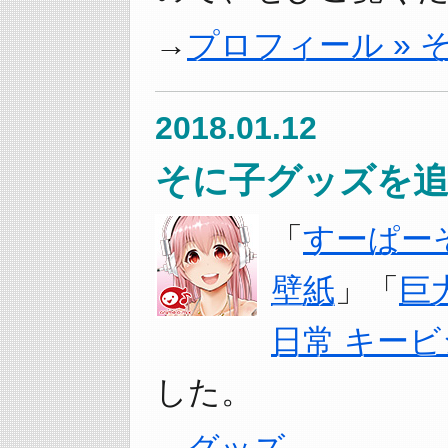
プロフィール »
2018.01.12
そに子グッズを追
「
すーぱー
壁紙
」「
巨
日常 キー
した。