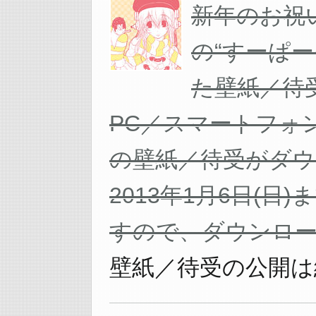
新年のお祝
の“すーぱ
た壁紙／待
PC／スマートフォン(i
の壁紙／待受がダ
2013年1月6日(
すので、ダウンロー
壁紙／待受の公開は