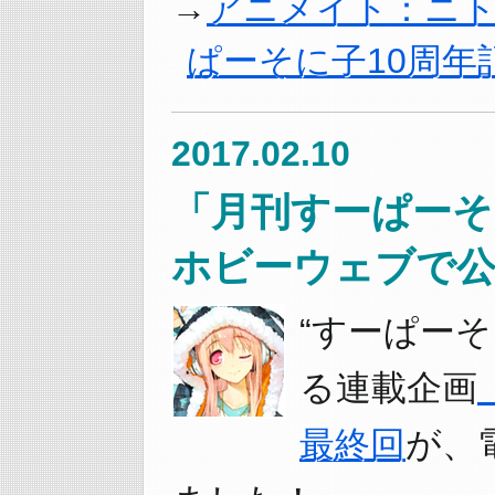
アニメイト：ニト
ぱーそに子10周年
2017.02.10
「月刊すーぱーそ
ホビーウェブで公
“すーぱー
る連載企画
最終回
が、