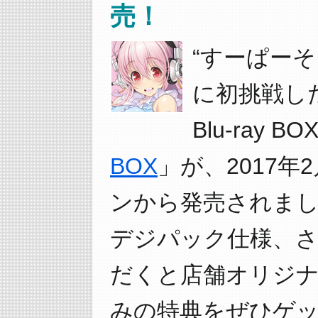
売！
“すーぱー
に初挑戦し
Blu-ray BO
BOX
」が、2017年
ンから発売されまし
デジパック仕様、
だくと店舗オリジ
みの特典をぜひゲッ