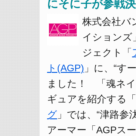
にそに子が参戦決
株式会社バ
イションズ
ジェクト「
ト(AGP)
」に、“す
ました！ 「魂ネ
ギュアを紹介する
グ
」では、“津路参
アーマー「AGPス