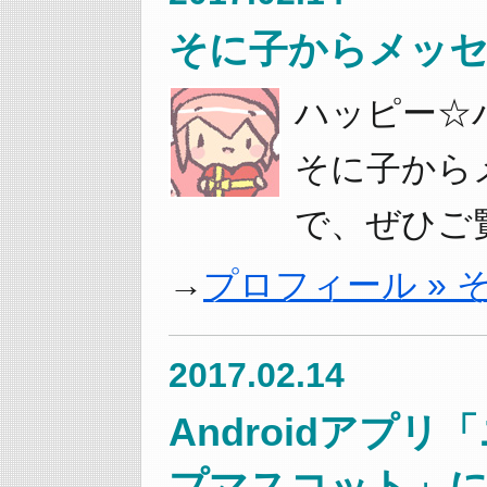
そに子からメッ
ハッピー☆
そに子から
で、ぜひご
プロフィール »
2017.02.14
Androidアプ
プマスコット」