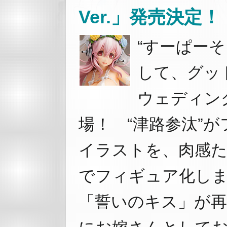
Ver.」発売決定！
“すーぱーそ
して、グッ
ウェディン
場！ “津路参汰”
イラストを、肉感た
でフィギュア化し
「誓いのキス」が再